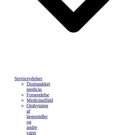
Serviceydelser
Dosispakket
medicin
Forsendelse
Medicinaffald
Ombytning
af
lægemidler
og
andre
varer