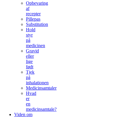
Opbevaring
af
recepter
Pillepas
Substitution
Hold
styr
på
medicinen
Gravid
eller
lige
født
Tjek
på
inhalationen
Medicinsamtaler
Hvad
er
en
medicinsamtale?
Viden om