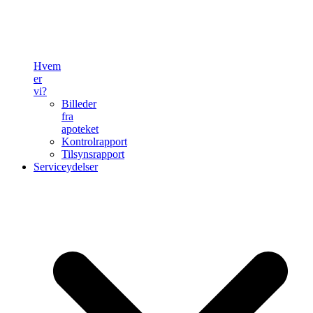
Hvem
er
vi?
Billeder
fra
apoteket
Kontrolrapport
Tilsynsrapport
Serviceydelser