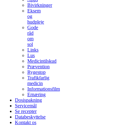
Bivirkninger
Eksem
og
hudpleje
Gode
råd
om
sol
Links
Lus
Medicintilskud
Prævention
Rygestop
Trafikfarlig
medicin
Informationsfilm
Ernæring
Dosispakning
Servicemål
Se recepter
Databeskyttelse
Kontakt os