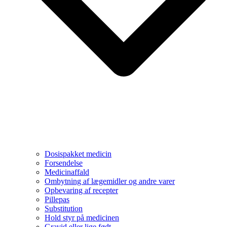
Dosispakket medicin
Forsendelse
Medicinaffald
Ombytning af lægemidler og andre varer
Opbevaring af recepter
Pillepas
Substitution
Hold styr på medicinen
Gravid eller lige født