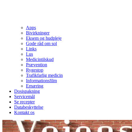
Apps
Bivirkninger
Eksem og hudpleje
Gode råd om sol
Links
Lus
Medicintilskud
Prævention
Rygestop
Trafikfarlig medicin
Informationsfilm
Ernæring
Dosispakning
Servicemål
Se recepter
Databeskyttelse
Kontakt os