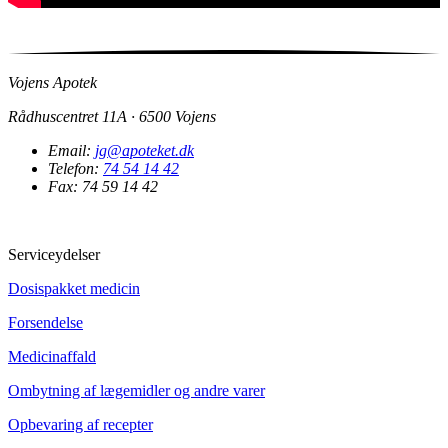
Vojens Apotek
Rådhuscentret 11A · 6500 Vojens
Email:
jg@apoteket.dk
Telefon:
74 54 14 42
Fax: 74 59 14 42
Serviceydelser
Dosispakket medicin
Forsendelse
Medicinaffald
Ombytning af lægemidler og andre varer
Opbevaring af recepter