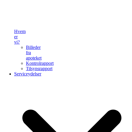
Hvem
er
vi?
Billeder
fra
apoteket
Kontrolrapport
Tilsynsrapport
Serviceydelser