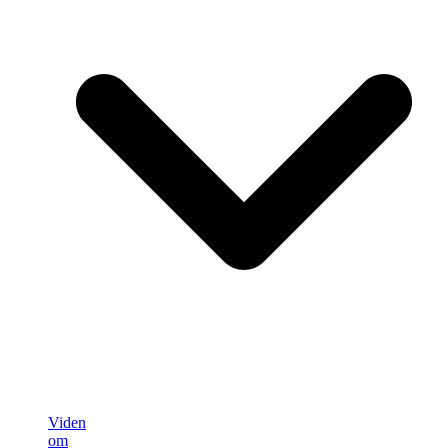
Viden
om