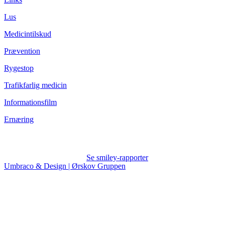
Lus
Medicintilskud
Prævention
Rygestop
Trafikfarlig medicin
Informationsfilm
Ernæring
Se smiley-rapporter
Umbraco & Design | Ørskov Gruppen