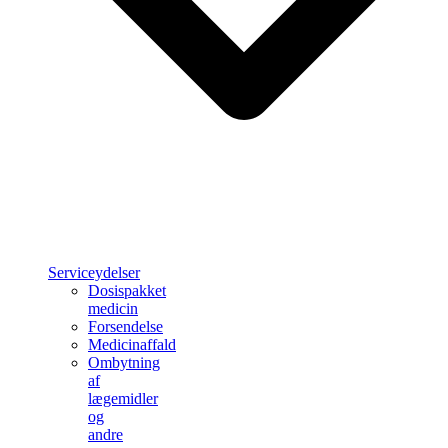
Serviceydelser
Dosispakket
medicin
Forsendelse
Medicinaffald
Ombytning
af
lægemidler
og
andre