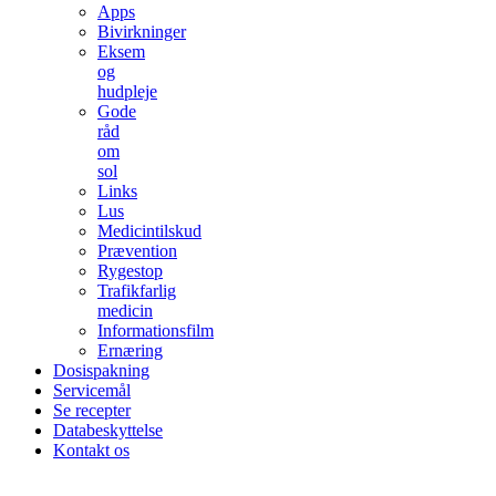
Apps
Bivirkninger
Eksem
og
hudpleje
Gode
råd
om
sol
Links
Lus
Medicintilskud
Prævention
Rygestop
Trafikfarlig
medicin
Informationsfilm
Ernæring
Dosispakning
Servicemål
Se recepter
Databeskyttelse
Kontakt os