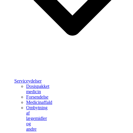
Serviceydelser
Dosispakket
medicin
Forsendelse
Medicinaffald
Ombytning
af
lægemidler
og
andre