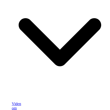
Viden
om