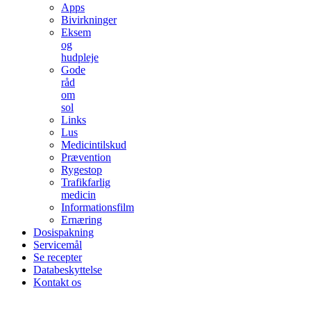
Apps
Bivirkninger
Eksem
og
hudpleje
Gode
råd
om
sol
Links
Lus
Medicintilskud
Prævention
Rygestop
Trafikfarlig
medicin
Informationsfilm
Ernæring
Dosispakning
Servicemål
Se recepter
Databeskyttelse
Kontakt os