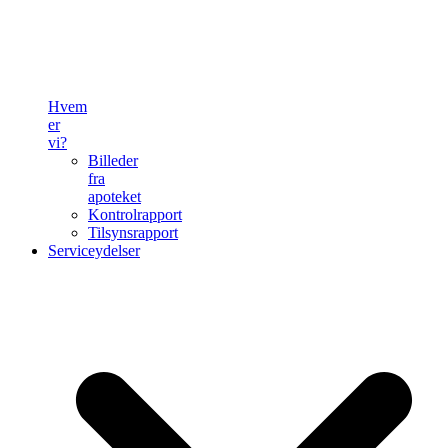
Hvem
er
vi?
Billeder
fra
apoteket
Kontrolrapport
Tilsynsrapport
Serviceydelser