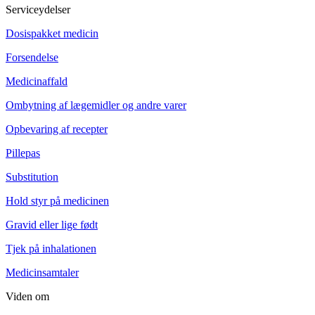
Serviceydelser
Dosispakket medicin
Forsendelse
Medicinaffald
Ombytning af lægemidler og andre varer
Opbevaring af recepter
Pillepas
Substitution
Hold styr på medicinen
Gravid eller lige født
Tjek på inhalationen
Medicinsamtaler
Viden om