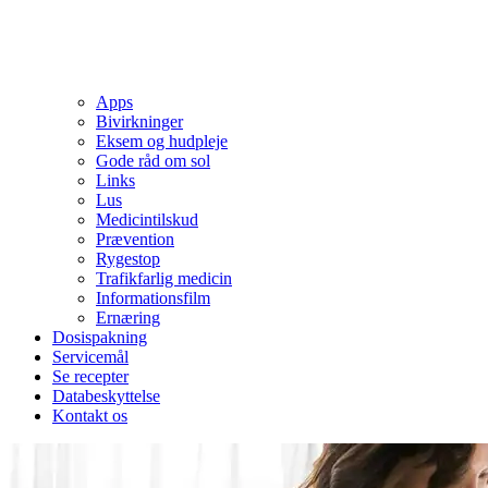
Apps
Bivirkninger
Eksem og hudpleje
Gode råd om sol
Links
Lus
Medicintilskud
Prævention
Rygestop
Trafikfarlig medicin
Informationsfilm
Ernæring
Dosispakning
Servicemål
Se recepter
Databeskyttelse
Kontakt os