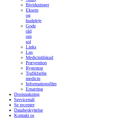
Bivirkninger
Eksem
og
hudpleje
Gode
råd
om
sol
Links
Lus
Medicintilskud
Prævention
Rygestop
Trafikfarlig
medicin
Informationsfilm
Ernæring
Dosispakning
Servicemål
Se recepter
Databeskyttelse
Kontakt os