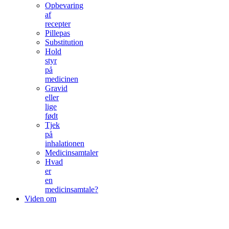
Opbevaring
af
recepter
Pillepas
Substitution
Hold
styr
på
medicinen
Gravid
eller
lige
født
Tjek
på
inhalationen
Medicinsamtaler
Hvad
er
en
medicinsamtale?
Viden om