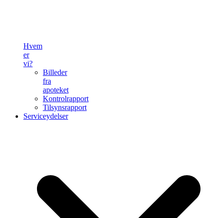
Hvem
er
vi?
Billeder
fra
apoteket
Kontrolrapport
Tilsynsrapport
Serviceydelser