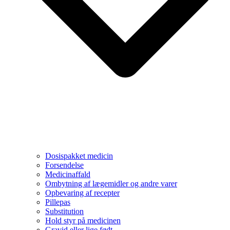
Dosispakket medicin
Forsendelse
Medicinaffald
Ombytning af lægemidler og andre varer
Opbevaring af recepter
Pillepas
Substitution
Hold styr på medicinen
Gravid eller lige født