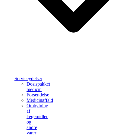
Serviceydelser
Dosispakket
medicin
Forsendelse
Medicinaffald
Ombytning
af
lægemidler
og
andre
varer