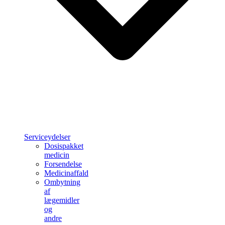
Serviceydelser
Dosispakket
medicin
Forsendelse
Medicinaffald
Ombytning
af
lægemidler
og
andre