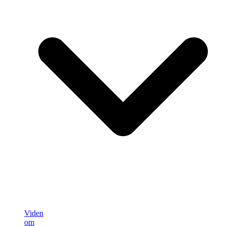
Viden
om