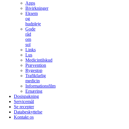
Apps
Bivirkninger
Eksem
og
hudpleje
Gode
råd
om
sol
Links
Lus
Medicintilskud
Prævention
Rygestop
Trafikfarlig
medicin
Informationsfilm
Ernæring
Dosispakning
Servicemål
Se recepter
Databeskyttelse
Kontakt os