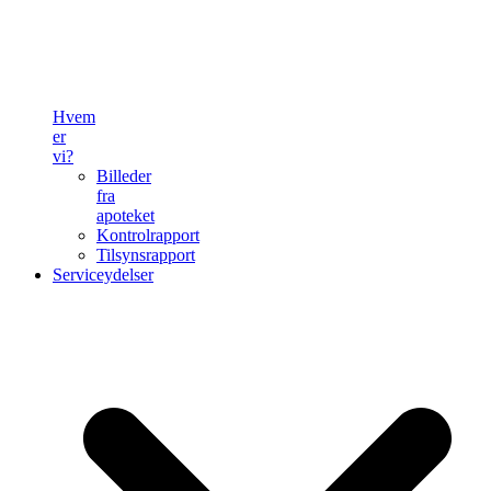
Hvem
er
vi?
Billeder
fra
apoteket
Kontrolrapport
Tilsynsrapport
Serviceydelser