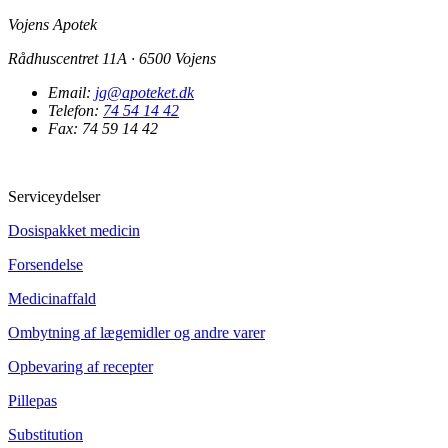
Vojens Apotek
Rådhuscentret 11A · 6500 Vojens
Email:
jg@apoteket.dk
Telefon:
74 54 14 42
Fax: 74 59 14 42
Serviceydelser
Dosispakket medicin
Forsendelse
Medicinaffald
Ombytning af lægemidler og andre varer
Opbevaring af recepter
Pillepas
Substitution