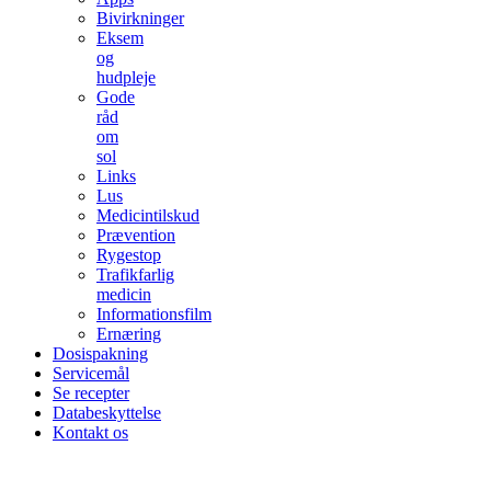
Bivirkninger
Eksem
og
hudpleje
Gode
råd
om
sol
Links
Lus
Medicintilskud
Prævention
Rygestop
Trafikfarlig
medicin
Informationsfilm
Ernæring
Dosispakning
Servicemål
Se recepter
Databeskyttelse
Kontakt os