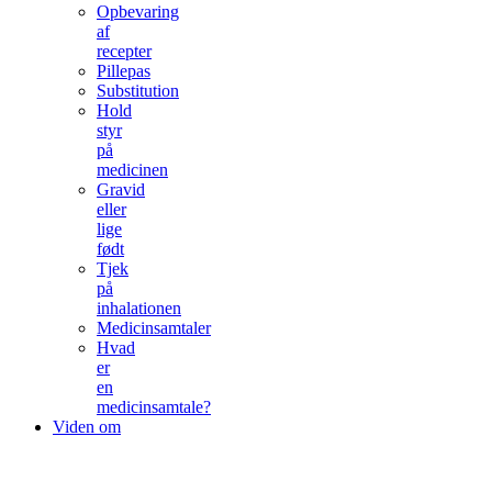
Opbevaring
af
recepter
Pillepas
Substitution
Hold
styr
på
medicinen
Gravid
eller
lige
født
Tjek
på
inhalationen
Medicinsamtaler
Hvad
er
en
medicinsamtale?
Viden om