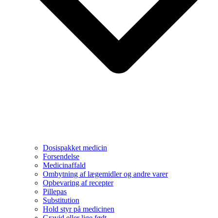
Dosispakket medicin
Forsendelse
Medicinaffald
Ombytning af lægemidler og andre varer
Opbevaring af recepter
Pillepas
Substitution
Hold styr på medicinen
Gravid eller lige født