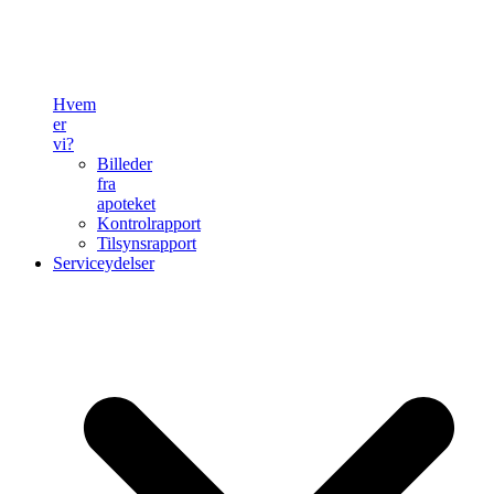
Hvem
er
vi?
Billeder
fra
apoteket
Kontrolrapport
Tilsynsrapport
Serviceydelser