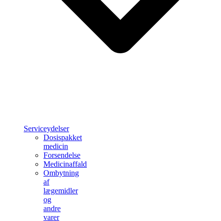
Serviceydelser
Dosispakket
medicin
Forsendelse
Medicinaffald
Ombytning
af
lægemidler
og
andre
varer