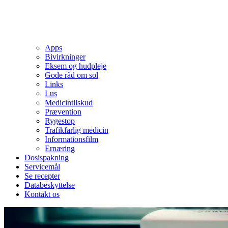
Apps
Bivirkninger
Eksem og hudpleje
Gode råd om sol
Links
Lus
Medicintilskud
Prævention
Rygestop
Trafikfarlig medicin
Informationsfilm
Ernæring
Dosispakning
Servicemål
Se recepter
Databeskyttelse
Kontakt os